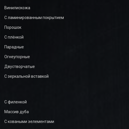
Винилискожа
С ламинированным покрытием
Порошок
С плёнкой
Парадные
Огнеупорные
Двустворчатые
С зеркальной вставкой
С филенкой
Массив дуба
С коваными эелементами