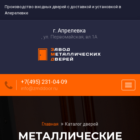
Производство входных дверей с доставкой и установкой в
Аперелевке
г. Апрелевка
ул. Первомайская, вл.1А
+7(495) 231-04-09
Пока
info@zmddoor.ru
меню
Главная
Каталог дверей
МЕТАЛЛИЧЕСКИЕ