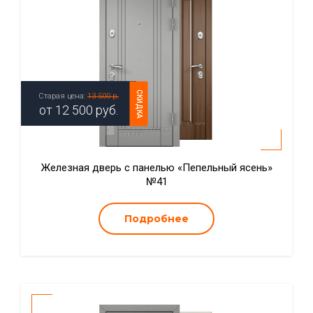
СКИДКА
Старая цена:
13 500 р.
от
12 500
руб.
Железная дверь с панелью «Пепельный ясень»
№41
Подробнее