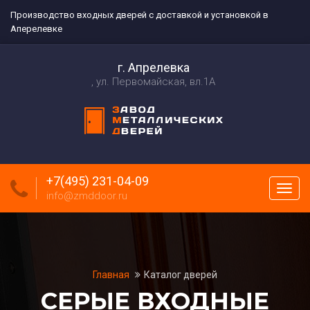
Производство входных дверей с доставкой и установкой в
Аперелевке
г. Апрелевка
ул. Первомайская, вл.1А
+7(495) 231-04-09
Пока
info@zmddoor.ru
меню
Главная
Каталог дверей
СЕРЫЕ ВХОДНЫЕ