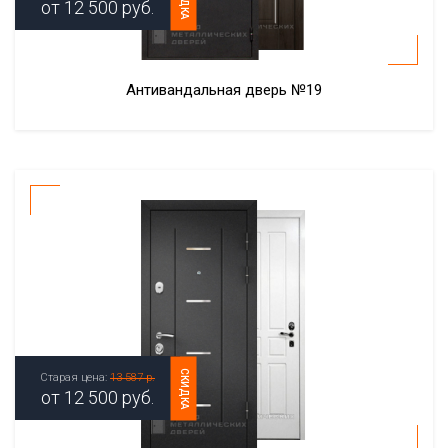
от
12 500
руб.
Антивандальная дверь №19
СКИДКА
Старая цена:
13 587 р.
от
12 500
руб.