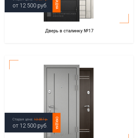
СКИДКА
от
12 500
руб.
Дверь в сталинку №17
СКИДКА
Старая цена:
13 587 р.
от
12 500
руб.