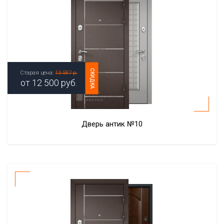
СКИДКА
Старая цена:
13 587 р.
от
12 500
руб.
Дверь антик №10