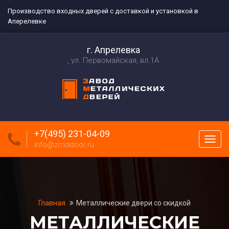
Производство входных дверей с доставкой и установкой в
Аперелевке
г. Апрелевка
ул. Первомайская, вл.1А
+7(495) 231-04-09
Пока
info@zmddoor.ru
меню
Главная
Металлические двери со скидкой
МЕТАЛЛИЧЕСКИЕ