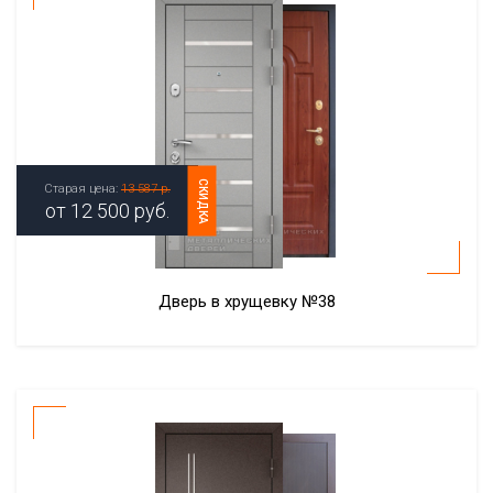
СКИДКА
Старая цена:
13 587 р.
от
12 500
руб.
Дверь в хрущевку №38