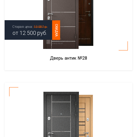
СКИДКА
Старая цена:
13 587 р.
от
12 500
руб.
Дверь антик №28