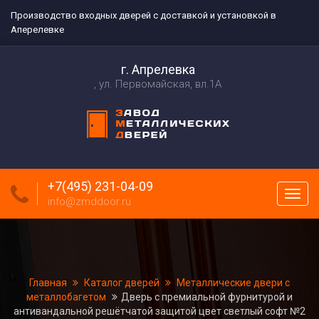
Производство входных дверей с доставкой и установкой в
Аперелевке
г. Апрелевка
ул. Первомайская, вл.1А
+7(495) 231-04-09
Пока
info@zmddoor.ru
меню
Главная
Каталог дверей
Металлические двери с
металлобагетом
Дверь с премиальной фурнитурой и
антивандальной решётчатой защитой цвет светлый софт №2