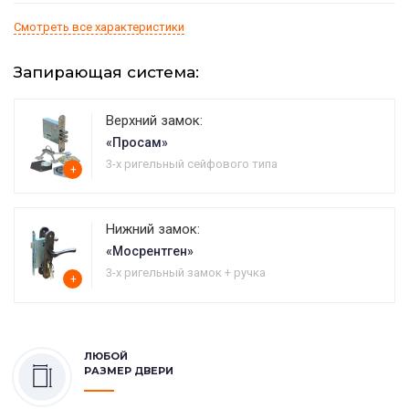
Смотреть все характеристики
Запирающая система:
Верхний замок:
«Просам»
3-х ригельный сейфового типа
+
Нижний замок:
«Мосрентген»
3-х ригельный замок + ручка
+
ЛЮБОЙ
РАЗМЕР ДВЕРИ