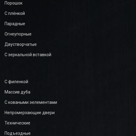
Порошок
С плёнкой
Парадные
Огнеупорные
Двустворчатые
С зеркальной вставкой
С филенкой
Массив дуба
С коваными эелементами
Непромерзающие двери
Технические
Подъездные