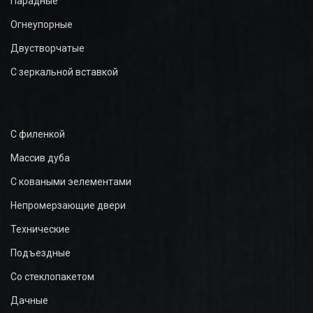
Парадные
Огнеупорные
Двустворчатые
С зеркальной вставкой
С филенкой
Массив дуба
С коваными эелементами
Непромерзающие двери
Технические
Подъездные
Со стеклопакетом
Дачные