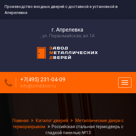
Производство входных дверей с доставкой и установкой в
Аперелевке
г. Апрелевка
ул. Первомайская, вл.1А
+7(495) 231-04-09
Пока
info@zmddoor.ru
меню
Главная
Каталог дверей
Металлические двери с
терморазрывом
Российская стальная термодверь с
гладкой панелью №13