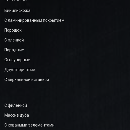
Винилискожа
С ламинированным покрытием
Порошок
С плёнкой
Парадные
Огнеупорные
Двустворчатые
С зеркальной вставкой
С филенкой
Массив дуба
С коваными эелементами