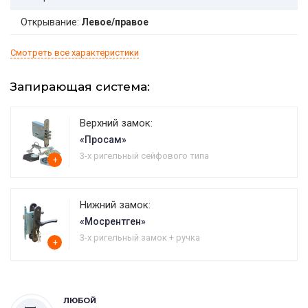
Открывание:
Левое/правое
Смотреть все характеристики
Запирающая система:
Верхний замок:
«Просам»
3-х ригельный сейфового типа
+
Нижний замок:
«Мосрентген»
3-х ригельный замок + ручка
+
ЛЮБОЙ