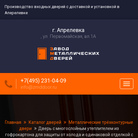
Производство входных дверей с доставкой и установкой в
Аперелевке
г. Апрелевка
ул. Первомайская, вл.1А
+7(495) 231-04-09
Пока
info@zmddoor.ru
меню
Главная
Каталог дверей
Металлические трёхконтурные
двери
Дверь с многослойным утеплителем из
гофрокартона для защиты от холода и одинаковой отделкой с