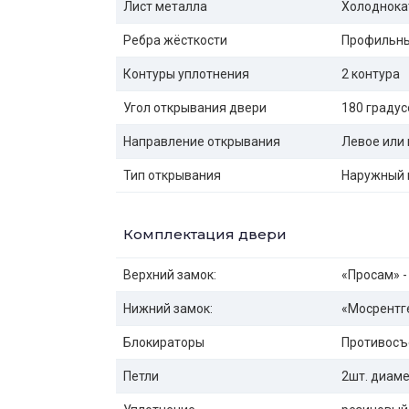
Лист металла
Холоднока
Ребра жёсткости
Профильны
Контуры уплотнения
2 контура
Угол открывания двери
180 градус
Направление открывания
Левое или 
Тип открывания
Наружный 
Комплектация двери
Верхний замок:
«Просам» -
Нижний замок:
«Мосрентге
Блокираторы
Противосъ
Петли
2шт. диаме