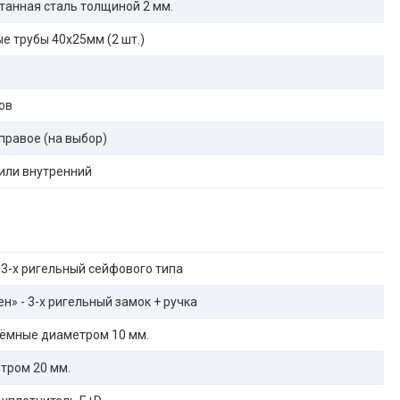
танная сталь толщиной 2 мм.
е трубы 40х25мм (2 шт.)
ов
правое (на выбор)
или внутренний
 3-х ригельный сейфового типа
н» - 3-х ригельный замок + ручка
ёмные диаметром 10 мм.
тром 20 мм.