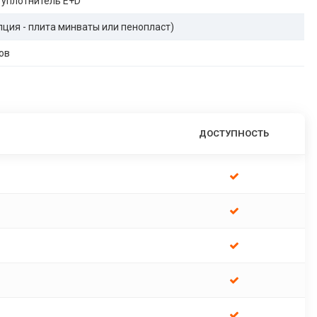
 уплотнитель E+D
опция - плита минваты или пенопласт)
ов
ДОСТУПНОСТЬ