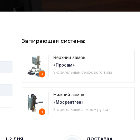
Запирающая система:
Верхний замок:
«Просам»
3-х ригельный сейфового типа
+
Нижний замок:
«Мосрентген»
3-х ригельный замок + ручка
+
1-2 ДНЯ
ДОСТАВКА