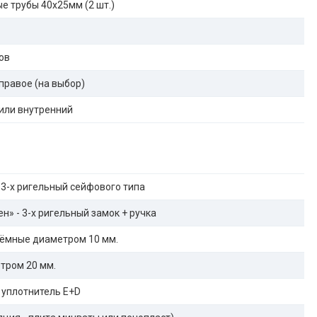
е трубы 40х25мм (2 шт.)
ов
правое (на выбор)
или внутренний
 3-х ригельный сейфового типа
н» - 3-х ригельный замок + ручка
ёмные диаметром 10 мм.
тром 20 мм.
 уплотнитель E+D