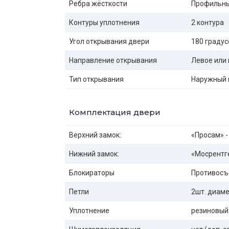
Ребра жёсткости
Профильны
Контуры уплотнения
2 контура
Угол открывания двери
180 градус
Направление открывания
Левое или 
Тип открывания
Наружный 
Комплектация двери
Верхний замок:
«Просам» -
Нижний замок:
«Мосрентге
Блокираторы
Противосъ
Петли
2шт. диаме
Уплотнение
резиновый