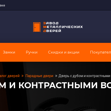
вке
Замки
Ручки
Скидки и акции
Покупате
алог дверей
Парадные двери
Дверь с дубом и контрастными
ОМ И КОНТРАСТНЫМИ В