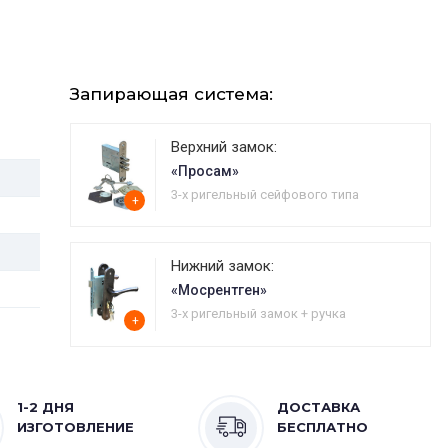
Запирающая система:
Верхний замок:
«Просам»
3-х ригельный сейфового типа
+
Нижний замок:
«Мосрентген»
3-х ригельный замок + ручка
+
1-2 ДНЯ
ДОСТАВКА
ИЗГОТОВЛЕНИЕ
БЕСПЛАТНО