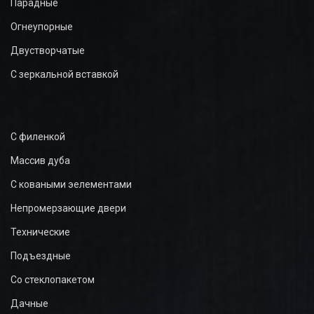
Парадные
Огнеупорные
Двустворчатые
С зеркальной вставкой
С филенкой
Массив дуба
С коваными эелементами
Непромерзающие двери
Технические
Подъездные
Со стеклопакетом
Дачные