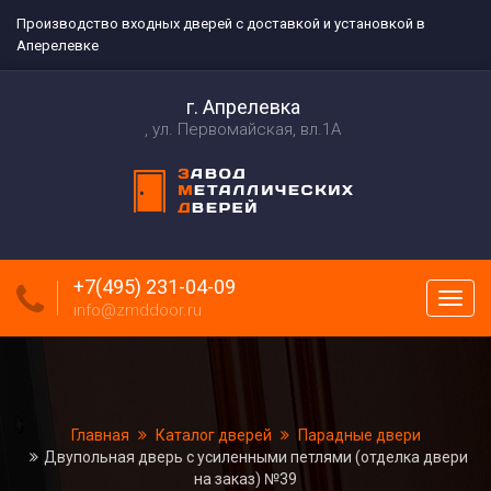
Производство входных дверей с доставкой и установкой в
Аперелевке
г. Апрелевка
ул. Первомайская, вл.1А
+7(495) 231-04-09
Пока
info@zmddoor.ru
меню
Главная
Каталог дверей
Парадные двери
Двупольная дверь с усиленными петлями (отделка двери
на заказ) №39