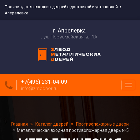
Производство входных дверей с доставкой и установкой в
Аперелевке
г. Апрелевка
ул. Первомайская, вл.1А
+7(495) 231-04-09
Пока
info@zmddoor.ru
меню
Главная
Каталог дверей
Противопожарные двери
Металлическая входная противопожарная дверь №5