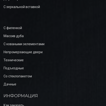
С зеркальной вставкой
С филенкой
Массив дуба
С коваными эелементами
Непромерзающие двери
Технические
Подъездные
Со стеклопакетом
Дачные
ИНФОРМАЦИЯ
Как заказать