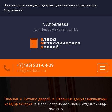
Производство входных дверей с доставкой и установкой в
Аперелевке
г. Апрелевка
ул. Первомайская, вл.1А
+7(495) 231-04-09
Пока
info@zmddoor.ru
меню
Главная
Каталог дверей
Стальные двери с накладками
из МДФ винорит
Дверь с терморазрывом и отделкой мдф-
пвх №15