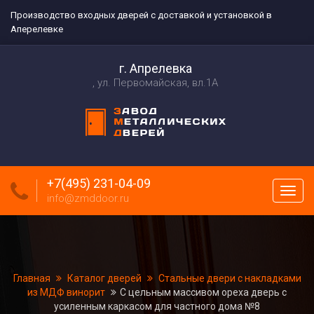
Производство входных дверей с доставкой и установкой в
Аперелевке
г. Апрелевка
ул. Первомайская, вл.1А
+7(495) 231-04-09
Пока
info@zmddoor.ru
меню
Главная
Каталог дверей
Стальные двери с накладками
из МДФ винорит
С цельным массивом ореха дверь с
усиленным каркасом для частного дома №8