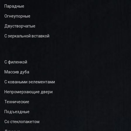
Парадные
Огнеупорные
Двустворчатые
С зеркальной вставкой
С филенкой
Массив дуба
С коваными эелементами
Непромерзающие двери
Технические
Подъездные
Со стеклопакетом