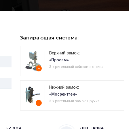
Запирающая система:
Верхний замок:
«Просам»
3-х ригельный сейфового типа
+
Нижний замок:
«Мосрентген»
3-х ригельный замок + ручка
+
1-2 ДНЯ
ДОСТАВКА