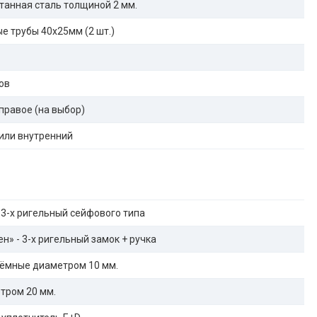
танная сталь толщиной 2 мм.
е трубы 40х25мм (2 шт.)
ов
правое (на выбор)
или внутренний
 3-х ригельный сейфового типа
н» - 3-х ригельный замок + ручка
ёмные диаметром 10 мм.
тром 20 мм.