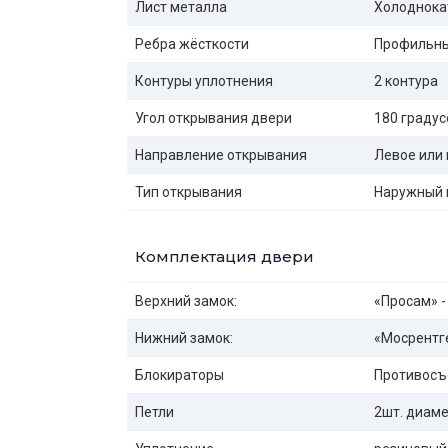
Лист металла
Холоднока
Ребра жёсткости
Профильны
Контуры уплотнения
2 контура
Угол открывания двери
180 градус
Направление открывания
Левое или 
Тип открывания
Наружный 
Комплектация двери
Верхний замок:
«Просам» -
Нижний замок:
«Мосрентге
Блокираторы
Противосъ
Петли
2шт. диаме