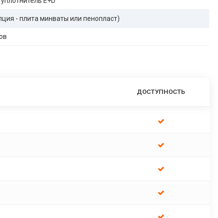
 уплотнитель E+D
опция - плита минваты или пенопласт)
ов
ДОСТУПНОСТЬ