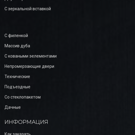
С зеркальной вставкой
С филенкой
Массив дуба
С коваными эелементами
Непромерзающие двери
Технические
Подъездные
Со стеклопакетом
Дачные
ИНФОРМАЦИЯ
Как заказать