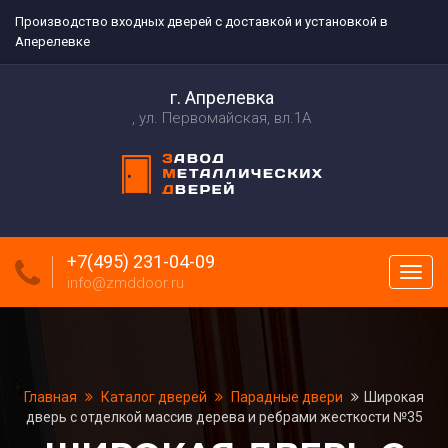
Производство входных дверей с доставкой и установкой в
Аперелевке
г. Апрелевка
ул. Первомайская, вл.1А
+7(495) 231-04-09
Пока
info@zmddoor.ru
меню
Главная
Каталог дверей
Парадные двери
Широкая
дверь с отделкой массив дерева и ребрами жесткости №35